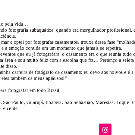
do pela vida…
zendo fotografia subaquática, quando era mergulhador profissional
ciência.
mar e optei por fotografar casamentos, trouxe dessa fase “molhada
a e a emoção contida em um momento que jamais se repetirá.
eventos que eu já fotografara, o casamento era o que reunia tudo qu
a área e sou muito feliz com a escolha que fiz… Pertenço à seleta
e disso..
inha carreira de fotógrafo de casamento eu devo aos noivos e é a 
 eles também os meus aplausos!”
ara fotografar em todo Brasil,
 São Paulo, Guarujá, Ilhabela, São Sebastião, Maresias, Toque-T
o Vicente.