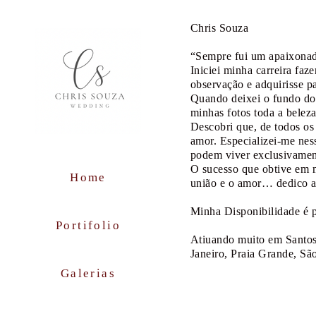
Chris Souza
“Sempre fui um apaixona
Iniciei minha carreira fa
observação e adquirisse pa
Quando deixei o fundo do 
minhas fotos toda a belez
Descobri que, de todos os 
amor. Especializei-me ness
podem viver exclusivament
O sucesso que obtive em m
Home
união e o amor… dedico a
Minha Disponibilidade é p
Portifolio
Atiuando muito em Santos,
Janeiro, Praia Grande, Sã
Galerias