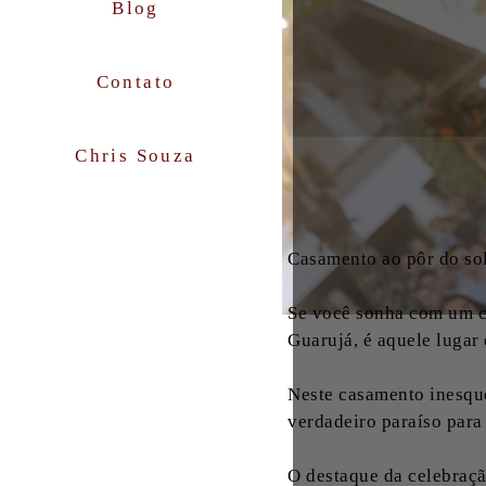
Blog
Contato
Chris Souza
Casamento ao pôr do so
Se você sonha com um ca
Guarujá, é aquele lugar
Neste casamento inesque
verdadeiro paraíso para
O destaque da celebraçã