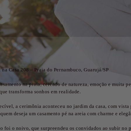
l na Casa 208 – Praia do Pernambuco, Guarujá/SP
samento na praia, cercado de natureza, emoção e muita pe
 que transforma sonhos em realidade.
cível, a cerimônia aconteceu no jardim da casa, com vista 
 quem deseja um casamento pé na areia com charme e elegâ
o foi o noivo, que surpreendeu os convidados ao subir no p