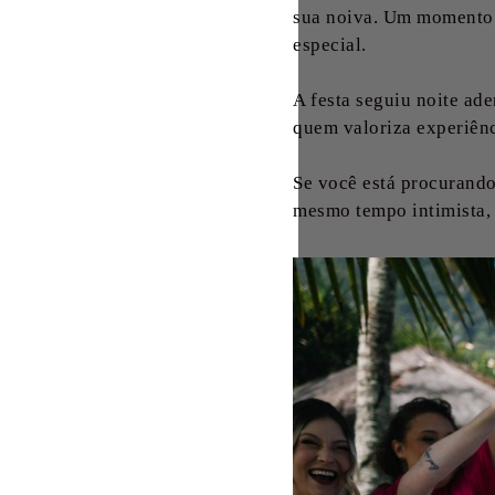
sua noiva. Um momento a
especial.
A festa seguiu noite ad
quem valoriza experiênc
Se você está procurand
mesmo tempo intimista, 