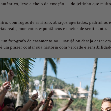
utêntico, leve e cheio de emoção — do jeitinho que muitos
entro, com fogos de artifício, abraços apertados, padrinhos
ias reais, momentos espontâneos e cheios de sentimento.
o um fotógrafo de casamento no Guarujá ou deseja casar em
é um prazer contar sua história com verdade e sensibilidad