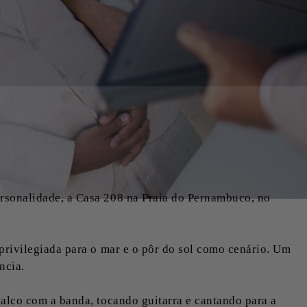
rsonalidade, a Casa 208 na Praia do Pernambuco, no
privilegiada para o mar e o pôr do sol como cenário. Um
ncia.
alco com a banda, tocando guitarra e cantando para a