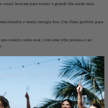
 casais buscam para tornar o grande dia ainda mais
 emocionados e muita energia boa. Um clima perfeito para
 um cenário como esse, com uma vibe praiana e ao
e.