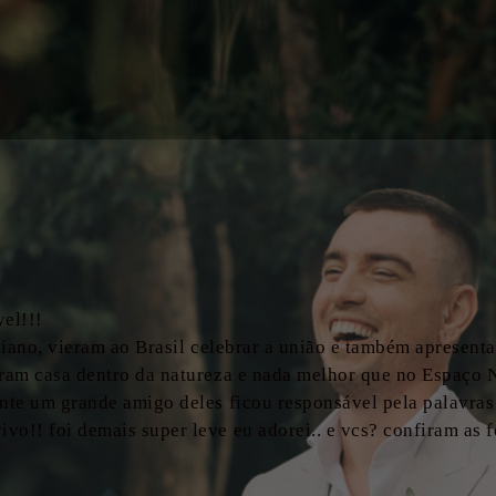
vel!!!
aliano, vieram ao Brasil celebrar a união e também apresen
eram casa dentro da natureza e nada melhor que no Espaço 
ante um grande amigo deles ficou responsável pela palavra
vo!! foi demais super leve eu adorei.. e vcs? confiram as 