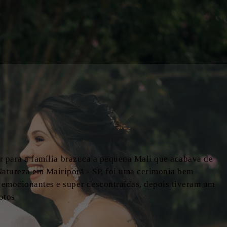
tar para a família brazuca a pequena Mali que acabava de
Natureza em Mairiporã - SP, foi uma cerimonia bem
s emocionantes e super descontraídas, depois tiveram um
fotos