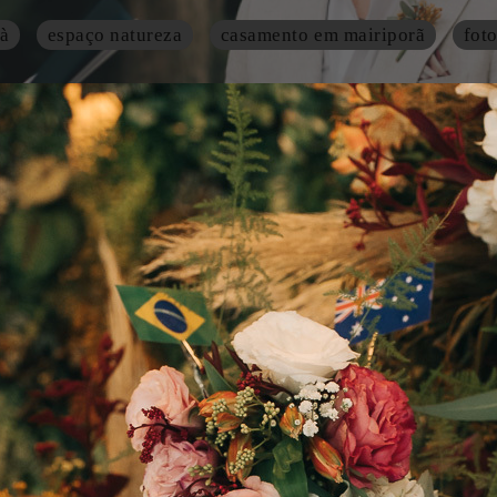
à
espaço natureza
casamento em mairiporã
fot