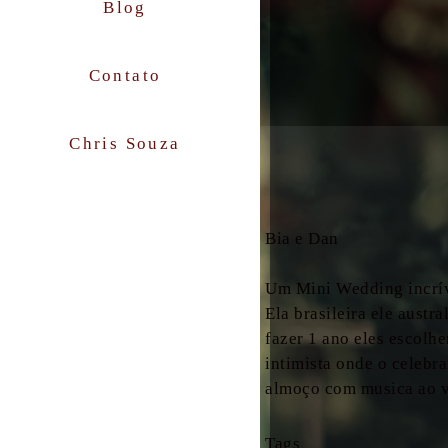
Blog
Contato
Chris Souza
Bia e Dan
Um Mini Wedding incrí
Ela brasileira ele austr
fazer 1 ano eles escolh
intimista onde o celebr
almoço com musica ao vi
Tags