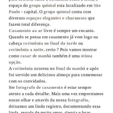
espaço do
grupo quintal
esta
localizado em
São
Paulo
- capital. O
grupo quintal
conta com
diversos
espaços elegantes e charmosos
que
fazem total diferença.
Casamento ao ar
livre é sempre um encanto.
Quando se pensa em casamento já vem logo na
cabeça
cerimônia no final da tarde
ou
cerimônia a noite,
certo ? Pois vamos mostrar
como
casar de manhã
também é uma
ótima
opção
.
A
cerimônia
ocorreu no
final da manhã
e após
foi servido um delicioso almoço para comemorar
com os convidados.
Ser
fotografo de casamento
é estar sempre
atento a cada detalhe. Mais uma vez emprestamos
nosso olhar e através da nossa
fotografia,
deixamos um lindo registro, documentando essa
linda, regada de muito amor, alegria e boas