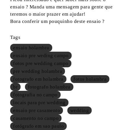
ensaio ? Manda uma mensagem para gente que
teremos o maior prazer em ajudar!
Bora conferir um pouquinho deste ensaio ?
Tags
ensaio holambra
ensaio pre weding campo
fotos pre wedding campo
pre wedding holambra
fotografo em holambra
fotos holambra
br
fotografo holambra
fotografia no campo
locais para pre wedding
ensaio pre casamento
wedding
casamento no campo
fotógrafo em sao paulo