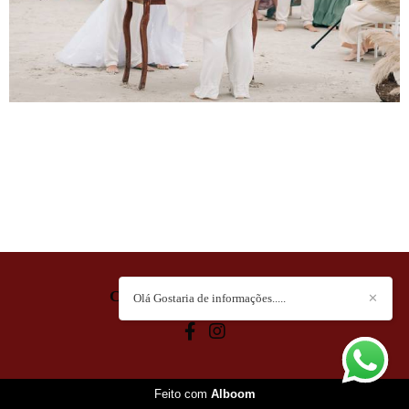
CHRIS SOUZA
/
CONTATO
Olá Gostaria de informações.....
✕
Feito com
Alboom